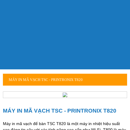
MÁY IN MÃ VẠCH TSC - PRINTRONIX T820
MÁY IN MÃ VẠCH TSC - PRINTRONIX T820
Máy in mã vạch để bàn TSC T820 là một máy in nhiệt hiệu suất
cao đáng tin cậy với các tính năng cao cấp như Wi-Fi. T800 là máy