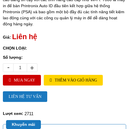
in để bàn Printronix Auto ID đầu tiên kết hợp giữa hệ thống
Printronix (PSA) và bao gồm một bộ đầy đủ các tính năng tiết kiệm
lao động cùng với các công cụ quản lý máy in để dễ dàng hoạt
động hàng ngày.
Liên hệ
Giá:
CHỌN LOẠI:
Số lượng:
-
+
MUA NGAY
THÊM VÀO GIỎ HÀNG
LIÊN HỆ TƯ VẤN
2711
Lượt xem:
Khuyến mãi