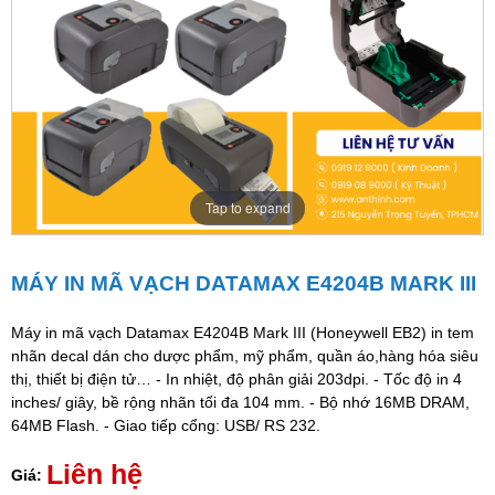
Tap to expand
MÁY IN MÃ VẠCH DATAMAX E4204B MARK III
Máy in mã vạch Datamax E4204B Mark III (Honeywell EB2) in tem
nhãn decal dán cho dược phẩm, mỹ phẩm, quần áo,hàng hóa siêu
thị, thiết bị điện tử… - In nhiệt, độ phân giải 203dpi. - Tốc độ in 4
inches/ giây, bề rộng nhãn tối đa 104 mm. - Bộ nhớ 16MB DRAM,
64MB Flash. - Giao tiếp cổng: USB/ RS 232.
Liên hệ
Giá: