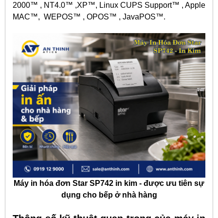
2000™ , NT4.0™ ,XP™, Linux CUPS Support™ , Apple
MAC™, WEPOS™ , OPOS™ , JavaPOS™.
Máy in hóa đơn Star SP742 in kim - được ưu tiên sự
dụng cho bếp ở nhà hàng