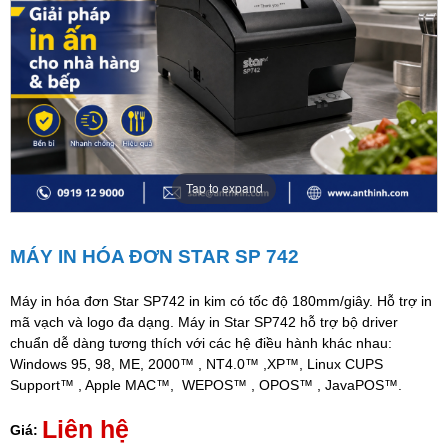
Tap to expand
MÁY IN HÓA ĐƠN STAR SP 742
Máy in hóa đơn Star SP742 in kim có tốc độ 180mm/giây. Hỗ trợ in
mã vạch và logo đa dạng. Máy in Star SP742 hỗ trợ bộ driver
chuẩn dễ dàng tương thích với các hệ điều hành khác nhau:
Windows 95, 98, ME, 2000™ , NT4.0™ ,XP™, Linux CUPS
Support™ , Apple MAC™, WEPOS™ , OPOS™ , JavaPOS™.
Liên hệ
Giá: