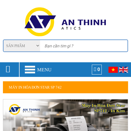
MENU
0
MÁY IN HÓA ĐƠN STAR SP 742