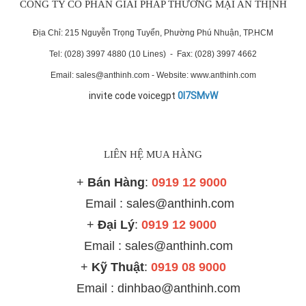
CÔNG TY CỔ PHẦN GIẢI PHÁP THƯƠNG MẠI AN THỊNH
Địa Chỉ: 215 Nguyễn Trọng Tuyển, Phường Phú Nhuận, TP.HCM
Tel: (028) 3997 4880 (10 Lines) - Fax: (028) 3997 4662
Email: sales@anthinh.com - Website: www.anthinh.com
invite code voicegpt
0I7SMvW
LIÊN HỆ MUA HÀNG
+
Bán Hàng
:
0919 12 9000
Email : sales@anthinh.com
+
Đại Lý
:
0919 12 9000
Email :
sales@anthinh.com
+
Kỹ Thuật
:
0919 08 9000
Email : dinhbao@anthinh.com