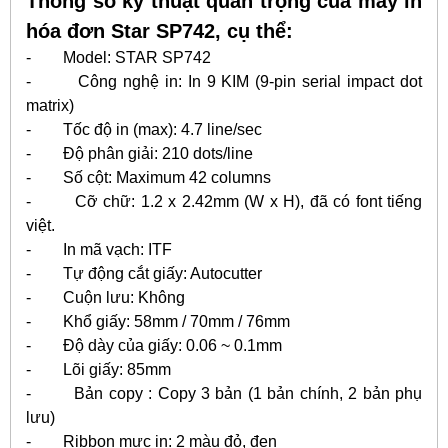
Thông số kỹ thuật quan trọng của máy in
hóa đơn Star SP742, cụ thể:
- Model: STAR SP742
- Công nghệ in: In 9 KIM (9-pin serial impact dot
matrix)
- Tốc độ in (max): 4.7 line/sec
- Độ phân giải: 210 dots/line
- Số cột: Maximum 42 columns
- Cỡ chữ: 1.2 x 2.42mm (W x H), đã có font tiếng
việt.
- In mã vạch: ITF
- Tự động cắt giấy: Autocutter
- Cuộn lưu: Không
- Khổ giấy: 58mm / 70mm / 76mm
- Độ dày của giấy: 0.06 ~ 0.1mm
- Lõi giấy: 85mm
- Bản copy : Copy 3 bản (1 bản chính, 2 bản phụ
lưu)
- Ribbon mực in: 2 màu đỏ, đen