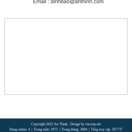
Email : dinhbao@anthinh.com
Copyright 2021 An Thịnh.. Design by vtscorp.net
Đang online: 4
|
Trong tuần: 1975
|
Trong tháng: 2804
|
Tổng truy cập: 507737