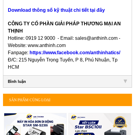
Download thông số kỹ thuật chi tiết tại đây
CÔNG TY CỔ PHẦN GIẢI PHÁP THƯƠNG MẠI AN
THỊNH
Hotline: 0919 12 9000 - Email: sales@anthinh.com -
Website: www.anthinh.com
Fanpage:
https://www.facebook.com/anthinh
atics
/
Đ/C: 215 Nguyễn Trọng Tuyển, P 8, Phú Nhuận, Tp
HCM
Bình luận
SẢN PHẨM CÙNG LOẠI