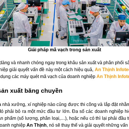
Giải pháp mã vạch trong sản xuất
dàng và nhanh chóng ngay trong khâu sản xuất và phân phối 
ệp giải quyết vấn đề này một cách hiệu quả,
An Thịnh Infot
 dụng các máy quét mã vạch của doanh nghiệp
An Thịnh Infot
 sản xuất băng chuyền
a nhà xưởng, xí nghiệp nào củng được thi công và lắp đặt nhằm
đó phải bỏ ra một mức đầu tư lớn. Đa số các doanh nghiệp hi
n phẩm (số lượng, phân loại,…), hoặc nếu có thì lại phải đầu
oanh nghiệp
An Thịnh
, nó sẽ thay thế và giải quyết những vấ