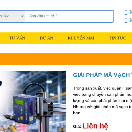
K
K
TƯ VẤN
DỰ ÁN
KHUYẾN MÃI
TIN TỨC
GIẢI PHÁP MÃ VẠCH
Trong sản xuất, việc quản lí s
việc băng chuyền sản phẩm hoạt
lượng và còn phải phân loại mặt
Nhưng với giải pháp mã vạch tr
hơn.
Liên hệ
Giá: