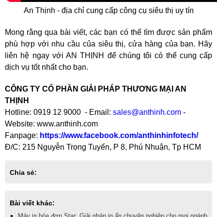
An Thịnh - địa chỉ cung cấp công cụ siêu thị uy tín
Mong rằng qua bài viết, các bạn có thể tìm được sản phẩm
phù hợp với nhu cầu của siêu thị, cửa hàng của bạn. Hãy
liên hệ ngay với AN THỊNH để chúng tôi có thể cung cấp
dịch vụ tốt nhất cho bạn.
CÔNG TY CỔ PHẦN GIẢI PHÁP THƯƠNG MẠI AN
THỊNH
Hotline: 0919 12 9000 - Email:
sales@anthinh.com
-
Website: www.anthinh.com
Fanpage:
https://www.facebook.com/anthinhinfotech/
Đ/C: 215 Nguyễn Trọng Tuyển, P 8, Phú Nhuận, Tp HCM
Chia sẻ:
Bài viết khác:
Máy in hóa đơn Star: Giải pháp in ấn chuyên nghiệp cho mọi ngành