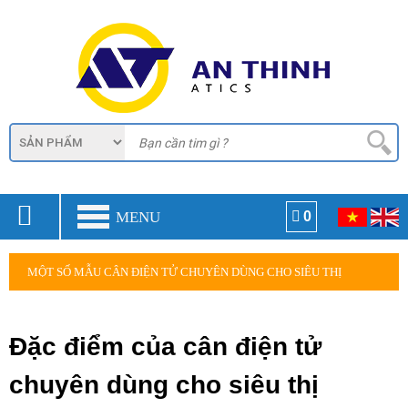
MENU
0
MỘT SỐ MẪU CÂN ĐIỆN TỬ CHUYÊN DÙNG CHO SIÊU THỊ
Đặc điểm của cân điện tử
chuyên dùng cho siêu thị