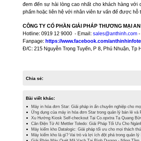
đem đến sự hài lòng cao nhất cho khách hàng với dị
phẩm hoặc liên hệ với nhân viên tư vấn để được hỗ t
CÔNG TY CỔ PHẦN GIẢI PHÁP THƯƠNG MẠI AN
Hotline: 0919 12 9000 - Email:
sales@anthinh.com
-
Fanpage:
https://www.facebook.com/anthinhinfote
Đ/C: 215 Nguyễn Trọng Tuyển, P 8, Phú Nhuận, Tp
Chia sẻ:
Bài viết khác:
Máy in hóa đơn Star: Giải pháp in ấn chuyên nghiệp cho mọ
Ứng dụng của máy in hóa đơn Star trong quản lý bán lẻ và 
Xu Hướng Kiosk Self-checkout Tại Co.opxtra Tạ Quang Bử
Cân Điện Tử AI Mettler Toledo: Giải Pháp Tối Ưu Cho Ngàn
Máy kiểm kho Datalogic: Giải pháp tối ưu cho mọi thách thứ
Máy kiểm kho là gì? Vai trò và lợi ích đột phá trong quản lý
Giải Pháp Máy Quét Mã Vạch Tại Bình Dương - Nâng Tầm H