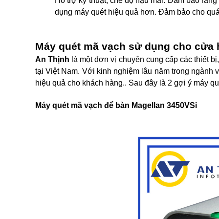
Hỗ trợ kỹ thuật, chế độ hậu mãi: Đảm bảo rằng
dụng máy quét hiệu quả hơn. Đảm bảo cho quá t
Máy quét mã vạch sử dụng cho cửa h
An Thịnh
là một đơn vị chuyên cung cấp các thiết b
tại Việt Nam. Với kinh nghiệm lâu năm trong ngành 
hiệu quả cho khách hàng.. Sau đây là 2 gợi ý máy q
Máy quét mã vạch để bàn Magellan 3450VSi