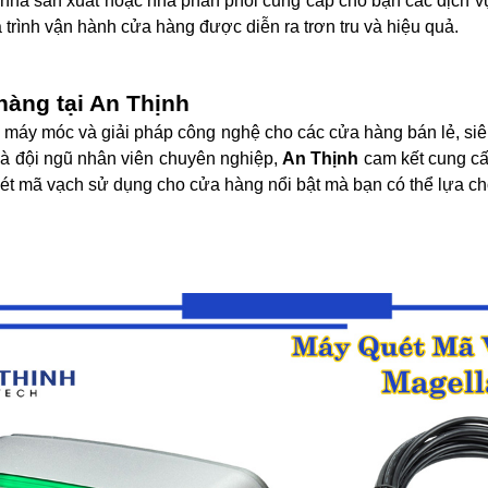
 nhà sản xuất hoặc nhà phân phối cung cấp cho bạn các dịch vụ
rình vận hành cửa hàng được diễn ra trơn tru và hiệu quả.
àng tại An Thịnh
ị, máy móc và giải pháp công nghệ cho các cửa hàng bán lẻ, si
và đội ngũ nhân viên chuyên nghiệp,
An Thịnh
cam kết cung cấ
uét mã vạch sử dụng cho cửa hàng nổi bật mà bạn có thể lựa ch