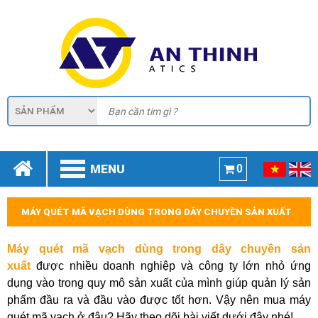
MENU
0
MÁY QUÉT MÃ VẠCH DÙNG TRONG DÂY CHUYỀN SẢN XUẤT
Máy quét mã vạch dùng trong dây chuyền sản
xuất
được nhiều doanh nghiệp và công ty lớn nhỏ ứng
dụng vào trong quy mô sản xuất của mình giúp quản lý sản
phẩm đầu ra và đầu vào được tốt hơn. Vậy nên mua máy
quét mã vạch ở đâu? Hãy theo dõi bài viết dưới đây nhé!