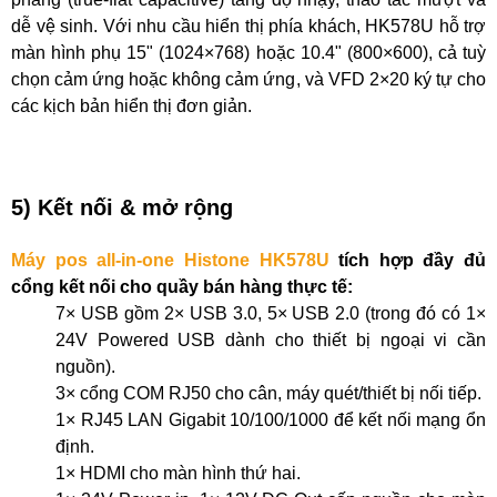
dễ vệ sinh. Với nhu cầu hiển thị phía khách, HK578U hỗ trợ
màn hình phụ 15" (1024×768) hoặc 10.4" (800×600), cả tuỳ
chọn cảm ứng hoặc không cảm ứng, và VFD 2×20 ký tự cho
các kịch bản hiển thị đơn giản.
5) Kết nối & mở rộng
Máy pos all-in-one Histone
HK578U
tích hợp đầy đủ
cổng kết nối cho quầy bán hàng thực tế:
7× USB gồm 2× USB 3.0, 5× USB 2.0 (trong đó có 1×
24V Powered USB dành cho thiết bị ngoại vi cần
nguồn).
3× cổng COM RJ50 cho cân, máy quét/thiết bị nối tiếp.
1× RJ45 LAN Gigabit 10/100/1000 để kết nối mạng ổn
định.
1× HDMI cho màn hình thứ hai.