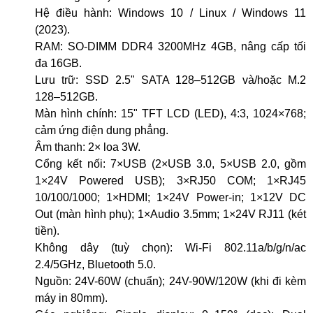
Hệ điều hành: Windows 10 / Linux / Windows 11
(2023).
RAM: SO-DIMM DDR4 3200MHz 4GB, nâng cấp tối
đa 16GB.
Lưu trữ: SSD 2.5" SATA 128–512GB và/hoặc M.2
128–512GB.
Màn hình chính: 15" TFT LCD (LED), 4:3, 1024×768;
cảm ứng điện dung phẳng.
Âm thanh: 2× loa 3W.
Cổng kết nối: 7×USB (2×USB 3.0, 5×USB 2.0, gồm
1×24V Powered USB); 3×RJ50 COM; 1×RJ45
10/100/1000; 1×HDMI; 1×24V Power-in; 1×12V DC
Out (màn hình phụ); 1×Audio 3.5mm; 1×24V RJ11 (két
tiền).
Không dây (tuỳ chọn): Wi-Fi 802.11a/b/g/n/ac
2.4/5GHz, Bluetooth 5.0.
Nguồn: 24V-60W (chuẩn); 24V-90W/120W (khi đi kèm
máy in 80mm).