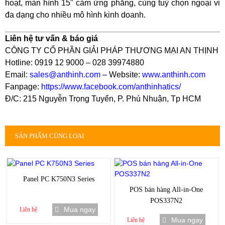
hoạt, màn hình 15" cảm ứng phẳng, cùng tuỳ chọn ngoại vi
đa dạng cho nhiều mô hình kinh doanh.
Liên hệ tư vấn & báo giá
CÔNG TY CỔ PHẦN GIẢI PHÁP THƯƠNG MẠI AN THỊNH
Hotline: 0919 12 9000 – 028 39974880
Email:
sales@anthinh.com
– Website:
www.anthinh.com
Fanpage:
https://www.facebook.com/anthinhatics/
Đ/C: 215 Nguyễn Trọng Tuyển, P. Phú Nhuận, Tp HCM
SẢN PHẨM CÙNG LOẠI
Panel PC K750N3 Series
POS bán hàng All-in-One
POS337N2
Mua ngay
Liên hệ
Mua ngay
Liên hệ