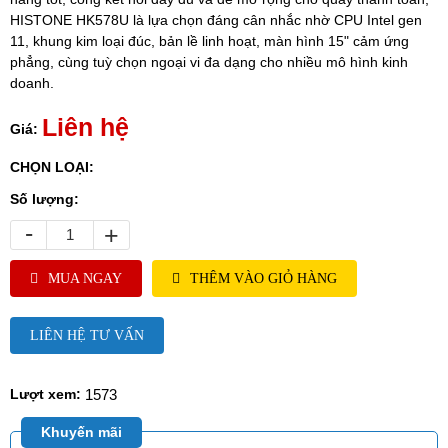
HISTONE HK578U là lựa chọn đáng cân nhắc nhờ CPU Intel gen
11, khung kim loại đúc, bản lề linh hoạt, màn hình 15" cảm ứng
phẳng, cùng tuỳ chọn ngoại vi đa dạng cho nhiều mô hình kinh
doanh.
Liên hệ
Giá:
CHỌN LOẠI:
Số lượng:
-
+
MUA NGAY
THÊM VÀO GIỎ HÀNG
LIÊN HỆ TƯ VẤN
1573
Lượt xem:
Khuyến mãi