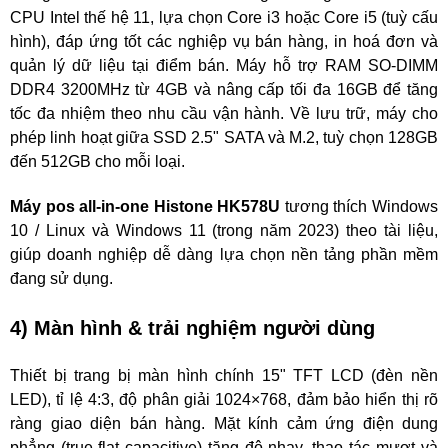
CPU Intel thế hệ 11, lựa chọn Core i3 hoặc Core i5 (tuỳ cấu
hình), đáp ứng tốt các nghiệp vụ bán hàng, in hoá đơn và
quản lý dữ liệu tại điểm bán. Máy hỗ trợ RAM SO-DIMM
DDR4 3200MHz từ 4GB và nâng cấp tối đa 16GB để tăng
tốc đa nhiệm theo nhu cầu vận hành. Về lưu trữ, máy cho
phép linh hoạt giữa SSD 2.5" SATA và M.2, tuỳ chọn 128GB
đến 512GB cho mỗi loại.
Máy pos all-in-one Histone
HK578U
tương thích Windows
10 / Linux và Windows 11 (trong năm 2023) theo tài liệu,
giúp doanh nghiệp dễ dàng lựa chọn nền tảng phần mềm
đang sử dụng.
4) Màn hình & trải nghiệm người dùng
Thiết bị trang bị màn hình chính 15" TFT LCD (đèn nền
LED), tỉ lệ 4:3, độ phân giải 1024×768, đảm bảo hiển thị rõ
ràng giao diện bán hàng. Mặt kính cảm ứng điện dung
phẳng (true-flat capacitive) tăng độ nhạy, thao tác mượt và