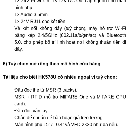
1× 24V Power-in, 1× 12V DC Out cấp nguồn cho màn
hình phụ.
1× Audio 3.5mm.
1× 24V RJ11 cho két tiền.
Về kết nối không dây (tuỳ chọn), máy hỗ trợ Wi-Fi
băng kép 2.4/5GHz (802.11a/b/g/n/ac) và Bluetooth
5.0, cho phép bố trí linh hoạt nơi không thuận tiện đi
dây.
6) Tuỳ chọn mở rộng theo mô hình cửa hàng
Tài liệu cho biết HK578U có nhiều ngoại vi tuỳ chọn:
Đầu đọc thẻ từ MSR (3 tracks).
MSR + RFID (hỗ trợ MIFARE One và MIFARE CPU
card).
Đầu đọc vân tay.
Chân đế chuẩn để bàn hoặc giá treo tường.
Màn hình phụ 15” / 10.4” và VFD 2×20 như đã nêu.