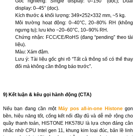
Góc nghiêng: Single display: 0–150° (dọc); Dual
display: 0–45° (dọc).
Kích thước & khối lượng: 349×252×332 mm, ~5 kg.
Môi trường hoạt động: 0–40°C, 20–80% RH (không
ngưng tụ); lưu kho −20–60°C, 10–90% RH.
Chứng nhận: FCC/CE/RoHS (đang “pending” theo tài
liệu).
Màu: Xám đậm.
Lưu ý: Tài liệu gốc ghi rõ “Tất cả thông số có thể thay
đổi mà không cần thông báo trước”.
9) Kết luận & kêu gọi hành động (CTA)
Nếu bạn đang cần một
Máy pos all-in-one Histone
gọn
bền, hiệu năng tốt, cổng kết nối đầy đủ và dễ mở rộng cho
quầy thanh toán, HISTONE HK578U là lựa chọn đáng cân
nhắc nhờ CPU Intel gen 11, khung kim loại đúc, bản lề linh