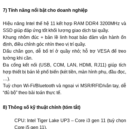
7) Tính năng nổi bật cho doanh nghiệp
Hiệu năng Intel thế hệ 11 kết hợp RAM DDR4 3200MHz và
SSD giúp đáp ứng tốt khối lượng giao dịch tại quầy.
Khung nhôm đúc + bản lề linh hoạt bảo đảm vận hành ổn
định, điều chỉnh góc nhìn theo vị trí quầy.
Dấu chân gọn, dễ bố trí ở quầy nhỏ; hỗ trợ VESA để treo
tường khi cần.
Đa cổng kết nối (USB, COM, LAN, HDMI, RJ11) giúp tích
hợp thiết bị bán lẻ phổ biến (két tiền, màn hình phụ, đầu đọc,
…).
Tuỳ chọn Wi-Fi/Bluetooth và ngoại vi MSR/RFID/vân tay, dễ
“đủ bộ” theo bài toán thực tế.
8) Thông số kỹ thuật chính (tóm tắt)
CPU: Intel Tiger Lake UP3 – Core i3 gen 11 (tuỳ chọn
Core i5 gen 11).