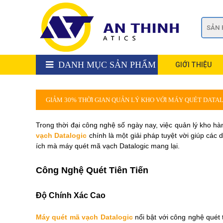
DANH MỤC SẢN PHẨM
GIỚI THIỆU
GIẢM 30% THỜI GIAN QUẢN LÝ KHO VỚI MÁY QUÉT DATA
Trong thời đại công nghệ số ngày nay, việc quản lý kho h
vạch Datalogic
chính là một giải pháp tuyệt vời giúp các 
ích mà máy quét mã vạch Datalogic mang lại.
Công Nghệ Quét Tiên Tiến
Độ Chính Xác Cao
Máy quét mã vạch Datalogic
nổi bật với công nghệ quét