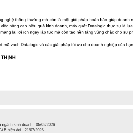
ông nghệ thông thường mà còn là một giải pháp hoàn hảo giúp doanh 
với việc nâng cao hiệu quả kinh doanh, máy quét Datalogic thực sự là l
ang lại lợi ích ngay lập tức mà còn tạo nền tảng vững chắc cho sự phá
ét mã vạch Datalogic và các giải pháp tối ưu cho doanh nghiệp của bạn
 THỊNH
i ngành kinh doanh - 05/08/2026
F&B hiện đại - 21/07/2026