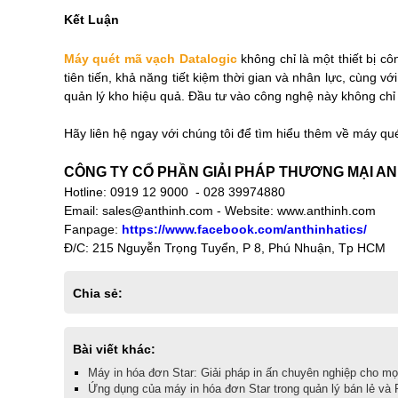
Kết Luận
Máy quét mã vạch Datalogic
không chỉ là một thiết bị c
tiên tiến, khả năng tiết kiệm thời gian và nhân lực, cùng 
quản lý kho hiệu quả. Đầu tư vào công nghệ này không chỉ m
Hãy liên hệ ngay với chúng tôi để tìm hiểu thêm về máy qu
CÔNG TY CỔ PHẦN GIẢI PHÁP THƯƠNG MẠI AN
Hotline: 0919 12 9000 - 028 39974880
Email: sales@anthinh.com - Website: www.anthinh.com
Fanpage:
https://www.facebook.com/anthinhatics/
Đ/C: 215 Nguyễn Trọng Tuyển, P 8, Phú Nhuận, Tp HCM
Chia sẻ:
Bài viết khác:
Máy in hóa đơn Star: Giải pháp in ấn chuyên nghiệp cho mọ
Ứng dụng của máy in hóa đơn Star trong quản lý bán lẻ và 