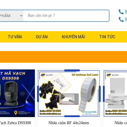
TƯ VẤN
DỰ ÁN
KHUYẾN MÃI
TIN TỨC
Vạch Zebra DS9308
Nhãn cuộn RF 44x24mm
Nhãn c