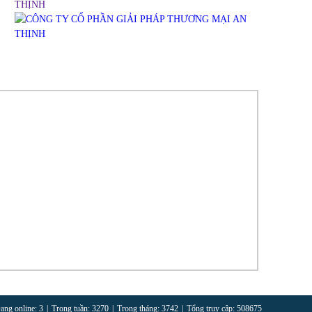
ang online: 3
|
Trong tuần: 3270
|
Trong tháng: 3742
|
Tổng truy cập: 508675