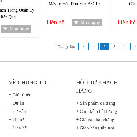
Máy In Hóa Đơn Star BSC10
Cân 
Vạch Trong Quản Lý
Hiệu Quả
Liên hệ
Liên hệ
Mua ngay
Mua ngay
Trang đầu
<
1
2
3
4
>
VỀ CHÚNG TÔI
HỖ TRỢ KHÁCH
HÀNG
+ Giới thiệu
+ Dự án
+ Sản phẩm đa dạng
+ Tư vấn
+ Cam kết chất lượng
+ Tin tức
+ Giá cả phải chăng
+ Liên hệ
+ Giao hàng tận nơi