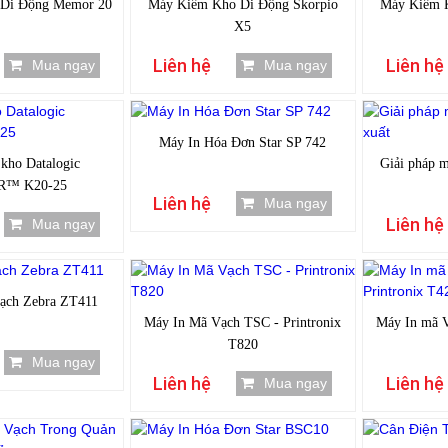
Di Động Memor 20
Máy Kiểm Kho Di Động Skorpio
Máy Kiểm K
X5
Liên hệ
Liên hệ
Mua ngay
Mua ngay
Máy In Hóa Đơn Star SP 742
kho Datalogic
Giải pháp m
™ K20-25
Liên hệ
Mua ngay
Liên hệ
Mua ngay
ạch Zebra ZT411
Máy In Mã Vạch TSC - Printronix
Máy In mã V
T820
Mua ngay
Liên hệ
Liên hệ
Mua ngay