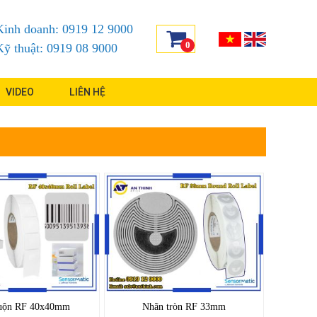
Kinh doanh: 0919 12 9000
0
Kỹ thuật: 0919 08 9000
VIDEO
LIÊN HỆ
uộn RF 40x40mm
Nhãn tròn RF 33mm