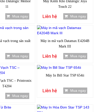
ho Datalogic Memor
Máy Kiểm Kho Datalogic Joya
11
Touch 22
Liên hệ
Mua ngay
Mua ngay
ã vạch trong sản xuất
Máy in mã vạch Datamax E4204B
Mark III
Liên hệ
Mua ngay
Mua ngay
Máy In Bill Star TSP 654ii
ạch TSC – Printronix
T4204
Liên hệ
Mua ngay
Mua ngay