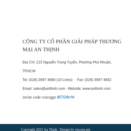
CÔNG TY CỔ PHẦN GIẢI PHÁP THƯƠNG
MẠI AN THỊNH
Địa Chỉ: 215 Nguyễn Trọng Tuyển, Phường Phú Nhuận,
TP.HCM
Tel: (028) 3997 4880 (10 Lines) - Fax: (028) 3997 4662
Email: sales@anthinh.com - Website: www.anthinh.com
invite code voicegpt
0I7SMvW
Copyright 2021 An Thịnh.. Design by vtscorp.net